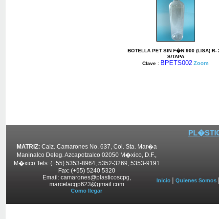
BOTELLA PET SIN F�N 900 (LISA) R- 
S/TAPA
BPETS002
Zoom
Clave :
PL�STIC
MATRIZ:
Calz. Camarones No. 637, Col. Sta. Mar�a
Maninalco Deleg. Azcapotzalco 02050 M�xico, D.F.,
M�xico Tels: (+55) 5353-8964, 5352-3269, 5353-9191
Fax: (+55) 5240 5320
Email: camarones@plasticoscpg,
|
Inicio
Quienes Somos
marcelacgp623@gmail.com
Como llegar