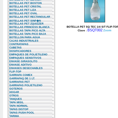
BOTELLAS PET BOSTON
BOTELLAS PET CRISTAL
BOTELLAS PET LIZA
BOTELLAS PET OVAL
BOTELLAS PET RECTANGULAR
BOTELLAS PET SINF�N
BOTELLAS PET ZQUIZZER
BOTELLA PET SQ TEC 1/4 S/T FLIP-TO
BOTELLAS PRINCESS BLANCA
BSQT002
Zoom
BOTELLAS TAPA PICO ALTA
Clave :
BOTELLAS TAPA PICO BAJA
BOTELLON PARA AGUA
CAJAS INDUSTRIALES
CONTRATAPAS
CUBETAS
DOSIFICADORES
EMPAQUES DE POLIETILENO
EMPAQUES SENSITIVOS
ENVASE GIRASOLITO
ENVASE ADITIVO
ENVASES DESECHABLES
FLIP-TOP
GARRAFA COMEX
GARRAFAQ DE 1 LT.
GARRAFAS PET
GARRAFAS POLIETILENO
GOTEROS
HOGAR
OTROS
TANQUES
TAPA MISIL
TAPA NORMAL
TAPAS DISTOP
TAPAS PUSH POOL
TARIMA