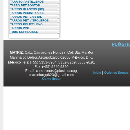
TARRITO PASTILLEROS
TARRO PET BOSTON
TARROS BLANCOS (DC)
TARROS INDUSTRIALES
TARROS PET CRISTAL
TARROS PET VITROLEROS
TARROS POLIETILENO
TARROS PVC
TUBO DEPRECIBLE
PL�STIC
MATRIZ:
Calz. Camarones No. 637, Col. Sta. Mar�a
Maninalco Deleg. Azcapotzalco 02050 M�xico, D.F.,
M�xico Tels: (+55) 5353-8964, 5352-3269, 5353-9191
Fax: (+55) 5240 5320
Email: camarones@plasticoscpg,
|
Inicio
Quienes Somos
marcelacgp623@gmail.com
Como llegar