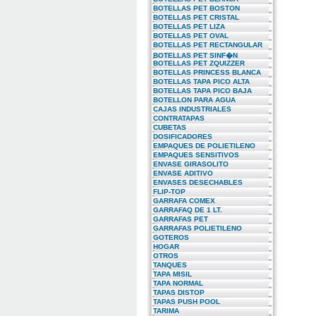
BOTELLAS PET BOSTON
BOTELLAS PET CRISTAL
BOTELLAS PET LIZA
BOTELLAS PET OVAL
BOTELLAS PET RECTANGULAR
BOTELLAS PET SINF�N
BOTELLAS PET ZQUIZZER
BOTELLAS PRINCESS BLANCA
BOTELLAS TAPA PICO ALTA
BOTELLAS TAPA PICO BAJA
BOTELLON PARA AGUA
CAJAS INDUSTRIALES
CONTRATAPAS
CUBETAS
DOSIFICADORES
EMPAQUES DE POLIETILENO
EMPAQUES SENSITIVOS
ENVASE GIRASOLITO
ENVASE ADITIVO
ENVASES DESECHABLES
FLIP-TOP
GARRAFA COMEX
GARRAFAQ DE 1 LT.
GARRAFAS PET
GARRAFAS POLIETILENO
GOTEROS
HOGAR
OTROS
TANQUES
TAPA MISIL
TAPA NORMAL
TAPAS DISTOP
TAPAS PUSH POOL
TARIMA