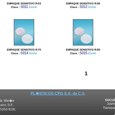
EMPAQUE SENSITIVO R-53
EMPAQUE SENSITIVO R-58
S011
S012
Zoom
Zoom
Clave :
Clave :
EMPAQUE SENSITIVO R-70
EMPAQUE SENSITIVO R-89
S014
S015
Zoom
Zoom
Clave :
Clave :
1
PL�STICOS CPG S.A. de C.V.
SUCUR
Sta. Mar�a
Juare
ico, D.F.,
Tlanepan
, 5353-9191