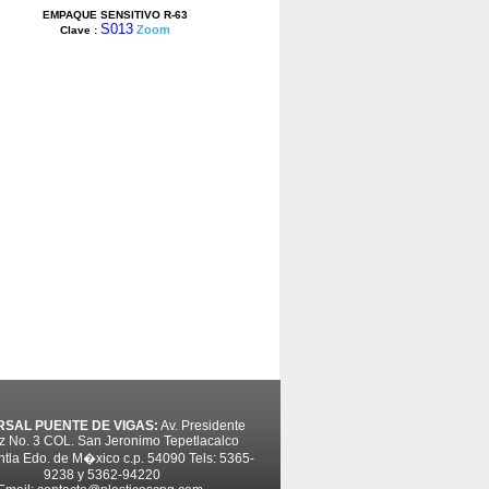
EMPAQUE SENSITIVO R-63
S013
Zoom
Clave :
SAL PUENTE DE VIGAS:
Av. Presidente
z No. 3 COL. San Jeronimo Tepetlacalco
tla Edo. de M�xico c.p. 54090 Tels: 5365-
9238 y 5362-94220