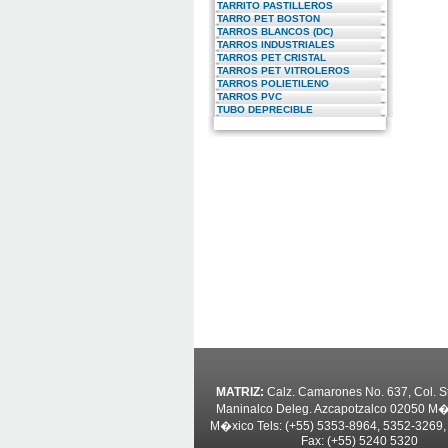
TARRITO PASTILLEROS
TARRO PET BOSTON
TARROS BLANCOS (DC)
TARROS INDUSTRIALES
TARROS PET CRISTAL
TARROS PET VITROLEROS
TARROS POLIETILENO
TARROS PVC
TUBO DEPRECIBLE
MATRIZ:
Calz. Camarones No. 637, Col. 
Maninalco Deleg. Azcapotzalco 02050 M�x
M�xico Tels: (+55) 5353-8964, 5352-3269
Fax: (+55) 5240 5320