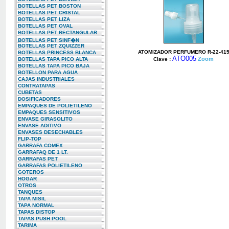
BOTELLAS PET BOSTON
BOTELLAS PET CRISTAL
BOTELLAS PET LIZA
BOTELLAS PET OVAL
BOTELLAS PET RECTANGULAR
BOTELLAS PET SINF�N
BOTELLAS PET ZQUIZZER
ATOMIZADOR PERFUMERO R-22-41
BOTELLAS PRINCESS BLANCA
ATO005
Zoom
BOTELLAS TAPA PICO ALTA
Clave :
BOTELLAS TAPA PICO BAJA
BOTELLON PARA AGUA
CAJAS INDUSTRIALES
CONTRATAPAS
CUBETAS
DOSIFICADORES
EMPAQUES DE POLIETILENO
EMPAQUES SENSITIVOS
ENVASE GIRASOLITO
ENVASE ADITIVO
ENVASES DESECHABLES
FLIP-TOP
GARRAFA COMEX
GARRAFAQ DE 1 LT.
GARRAFAS PET
GARRAFAS POLIETILENO
GOTEROS
HOGAR
OTROS
TANQUES
TAPA MISIL
TAPA NORMAL
TAPAS DISTOP
TAPAS PUSH POOL
TARIMA