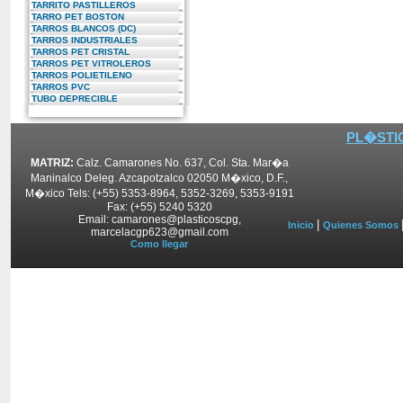
TARRITO PASTILLEROS
TARRO PET BOSTON
TARROS BLANCOS (DC)
TARROS INDUSTRIALES
TARROS PET CRISTAL
TARROS PET VITROLEROS
TARROS POLIETILENO
TARROS PVC
TUBO DEPRECIBLE
PL�STIC
MATRIZ:
Calz. Camarones No. 637, Col. Sta. Mar�a
Maninalco Deleg. Azcapotzalco 02050 M�xico, D.F.,
M�xico Tels: (+55) 5353-8964, 5352-3269, 5353-9191
Fax: (+55) 5240 5320
Email: camarones@plasticoscpg,
|
Inicio
Quienes Somos
marcelacgp623@gmail.com
Como llegar