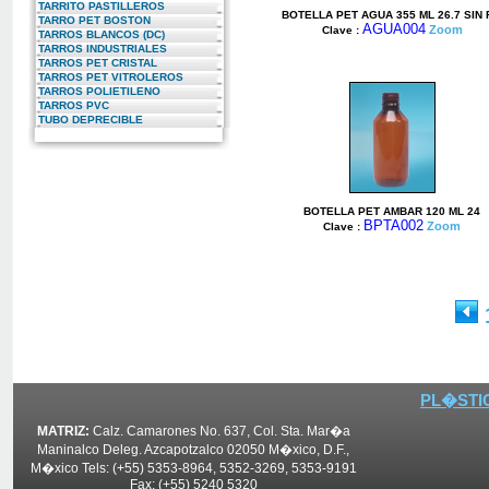
TARRITO PASTILLEROS
BOTELLA PET AGUA 355 ML 26.7 SIN 
TARRO PET BOSTON
AGUA004
Zoom
Clave :
TARROS BLANCOS (DC)
TARROS INDUSTRIALES
TARROS PET CRISTAL
TARROS PET VITROLEROS
TARROS POLIETILENO
TARROS PVC
TUBO DEPRECIBLE
BOTELLA PET AMBAR 120 ML 24
BPTA002
Zoom
Clave :
PL�STIC
MATRIZ:
Calz. Camarones No. 637, Col. Sta. Mar�a
Maninalco Deleg. Azcapotzalco 02050 M�xico, D.F.,
M�xico Tels: (+55) 5353-8964, 5352-3269, 5353-9191
Fax: (+55) 5240 5320