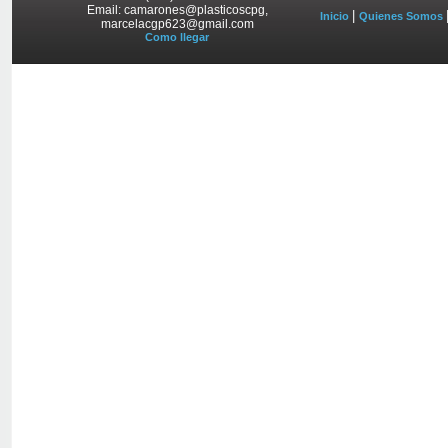
Email: camarones@plasticoscpg,
|
Inicio
Quienes Somos
marcelacgp623@gmail.com
Como llegar